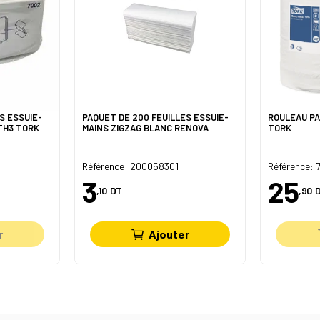
S ESSUIE-
PAQUET DE 200 FEUILLES ESSUIE-
ROULEAU PAP
 TH3 TORK
MAINS ZIGZAG BLANC RENOVA
TORK
Référence: 200058301
Référence: 
3
25
,10
DT
,90
r
Ajouter