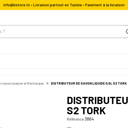
info@bstore.tn • Livraison partout en Tunisie • Paiement à la livraison
ur savon/papier et Recharges
DISTRIBUTEUR DE SAVON LIQUIDE 0,5L S2 TORK
DISTRIBUTEU
S2 TORK
3864
Référence