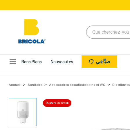
صَيَّافِي
Bons Plans
Nouveautés
Accueil
Sanitaire
Accessoires de salle de bains et WC
Distribute
Rupture De Stock