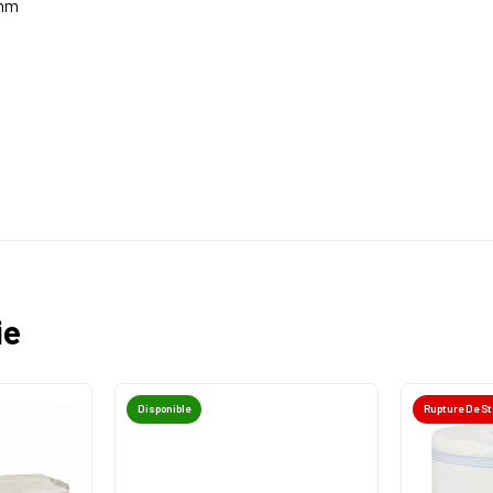
 mm
ie
Disponible
Rupture De S