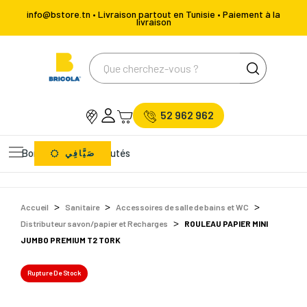
info@bstore.tn • Livraison partout en Tunisie • Paiement à la
livraison
52 962 962
Bons Plans
Nouveautés
صَيَّافِي
Accueil
Sanitaire
Accessoires de salle de bains et WC
Distributeur savon/papier et Recharges
ROULEAU PAPIER MINI
JUMBO PREMIUM T2 TORK
Rupture De Stock