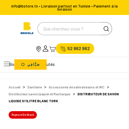
info@bstore.tn • Livraison partout en Tunisie • Paiement à la
livraison
52 962 962
Bons Plans
Nouveautés
صَيَّافِي
Accueil
Sanitaire
Accessoires de salle de bains et WC
Distributeur savon/papier et Recharges
DISTRIBUTEUR DE SAVON
LIQUIDE S1 1LITRE BLANC TORK
Rupture De Stock