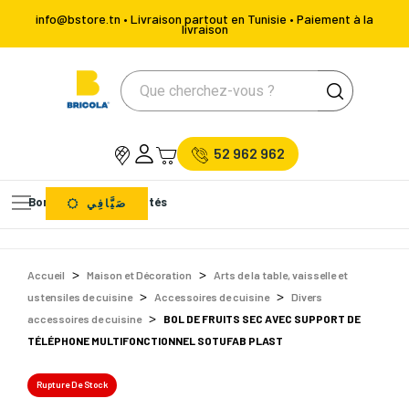
info@bstore.tn • Livraison partout en Tunisie • Paiement à la
livraison
52 962 962
Bons Plans
Nouveautés
صَيَّافِي
Accueil
Maison et Décoration
Arts de la table, vaisselle et
ustensiles de cuisine
Accessoires de cuisine
Divers
accessoires de cuisine
BOL DE FRUITS SEC AVEC SUPPORT DE
TÉLÉPHONE MULTIFONCTIONNEL SOTUFAB PLAST
Rupture De Stock