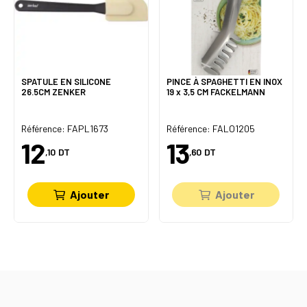
SPATULE EN SILICONE
PINCE À SPAGHETTI EN INOX
26.5CM ZENKER
19 x 3,5 CM FACKELMANN
Référence: FAPL1673
Référence: FALO1205
12
13
,10
DT
,60
DT
Ajouter
Ajouter