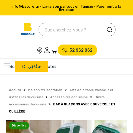
info@bstore.tn • Livraison partout en Tunisie • Paiement à la
livraison
52 962 962
Bons Plans
Nouveautés
صَيَّافِي
Accueil
Maison et Décoration
Arts de la table, vaisselle et
ustensiles de cuisine
Accessoires de cuisine
Divers
accessoires de cuisine
BAC À GLAÇONS AVEC COUVERCLE ET
CUILLÈRE
Disponible