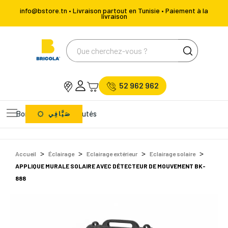
info@bstore.tn • Livraison partout en Tunisie • Paiement à la
livraison
52 962 962
Bons Plans
Nouveautés
صَيَّافِي
Accueil
Éclairage
Eclairage extérieur
Eclairage solaire
APPLIQUE MURALE SOLAIRE AVEC DÉTECTEUR DE MOUVEMENT BK-
888