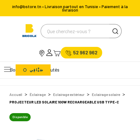
info@bstore.tn • Livraison partout en Tunisie • Paiement à la
livraison
52 962 962
Bons Plans
Nouveautés
صَيَّافِي
Accueil
Éclairage
Eclairage extérieur
Eclairage solaire
PROJECTEUR LED SOLAIRE 100W RECHARGEABLE USB TYPE-C
Disponible