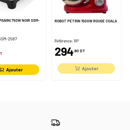
PANINI 750W NOIR SSM-
ROBOT PÉTRIN 1500W ROUGE COALA
 SSM-2587
Référence: RP
294
,80
DT
T
Ajouter
Ajouter