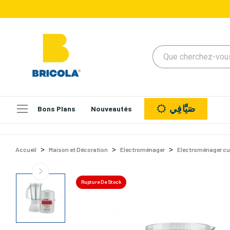
صَيَّافِي
Bons Plans
Nouveautés
Accueil
Maison et Décoration
Electroménager
Electroménager cu
Rupture De Stock