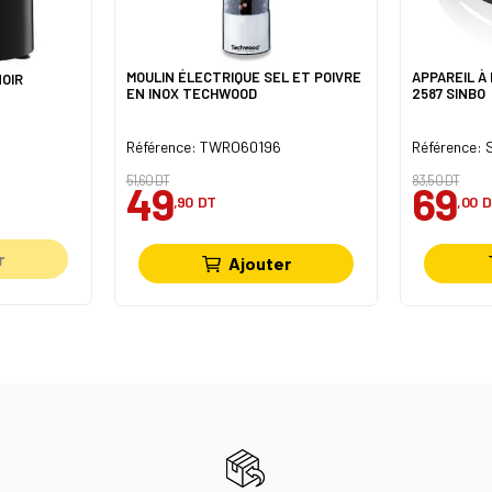
MOULIN ÉLECTRIQUE SEL ET POIVRE
APPAREIL À 
OIR
EN INOX TECHWOOD
2587 SINBO
Référence: TWRO60196
Référence:
51,60 DT
83,50 DT
49
69
,90
DT
,00
D
r
Ajouter