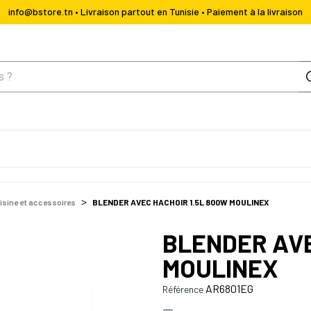
info@bstore.tn • Livraison partout en Tunisie • Paiement à la livraison
isine et accessoires
BLENDER AVEC HACHOIR 1.5L 800W MOULINEX
BLENDER AVE
MOULINEX
AR6801EG
Référence