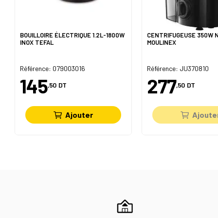
BOUILLOIRE ÉLECTRIQUE 1.2L-1800W
CENTRIFUGEUSE 350W N
INOX TEFAL
MOULINEX
Référence: 079003016
Référence: JU370810
145
277
,50
DT
,50
DT
Ajouter
Ajoute