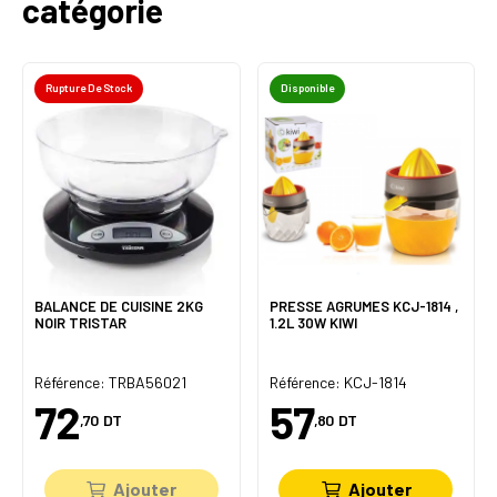
catégorie
Rupture De Stock
Disponible
BALANCE DE CUISINE 2KG
PRESSE AGRUMES KCJ-1814 ,
NOIR TRISTAR
1.2L 30W KIWI
Référence: TRBA56021
Référence: KCJ-1814
72
57
,70
DT
,80
DT
Ajouter
Ajouter