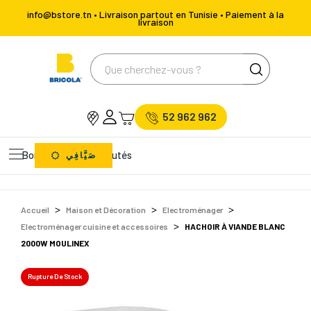
info@bstore.tn • Livraison partout en Tunisie • Paiement à la
livraison
52 962 962
Bons Plans
Nouveautés
صَيَّافِي
Accueil
Maison et Décoration
Electroménager
Electroménager cuisine et accessoires
HACHOIR À VIANDE BLANC
2000W MOULINEX
Rupture De Stock