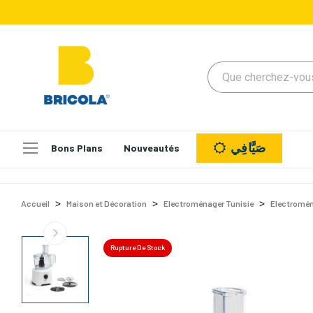
صَيَّافِي
Bons Plans
Nouveautés
Accueil
Maison et Décoration
Electroménager Tunisie
Electromén
Rupture De Stock