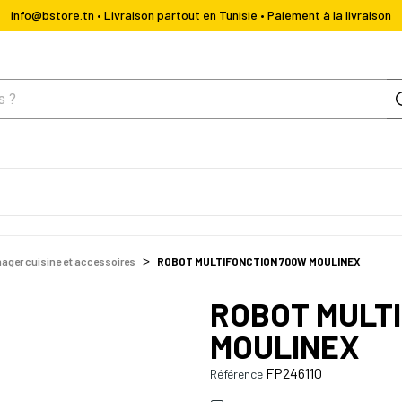
info@bstore.tn • Livraison partout en Tunisie • Paiement à la livraison
ager cuisine et accessoires
ROBOT MULTIFONCTION 700W MOULINEX
ROBOT MULT
MOULINEX
FP246110
Référence