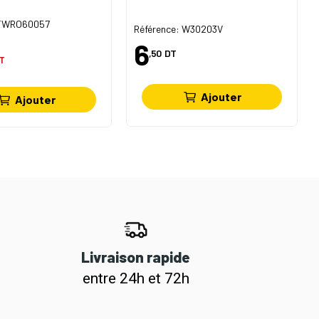
 TWRO60057
Référence: W30203V
6
,50
DT
T
Ajouter
Ajouter
Livraison rapide
entre 24h et 72h