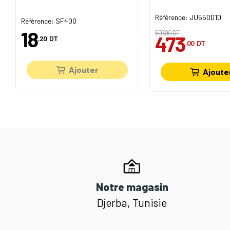
Référence: JU550D10
Référence: SF400
18
507,90 DT
473
,20
DT
,00
DT
Ajouter
Ajoute
Notre magasin
Djerba, Tunisie