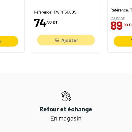
Référence:
Référence: TWPF60095
74
103,50 DT
89
,50
DT
,90
D
Ajouter
r
Retour et échange
En magasin