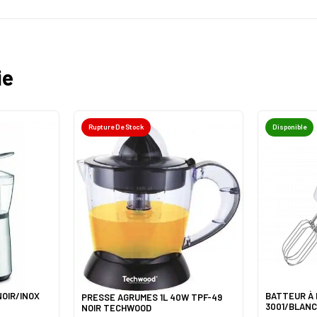
ie
Rupture De Stock
Disponible
OIR/INOX
BATTEUR À 
PRESSE AGRUMES 1L 40W TPF-49
3001/BLAN
NOIR TECHWOOD