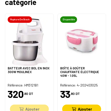
catégorie
Rupture De Stock
Disponible
BATTEUR AVEC BOL EN INOX
BOÎTE À GOÛTER
300W MOULINEX
CHAUFFANTE ÉLECTRIQUE
40W - 1.05L
Référence: HM3121B1
Référence: 4-202403025
320
33
,80
DT
,80
DT
Ajouter
Ajouter