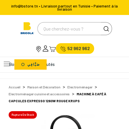
info@bstore.tn • Livraison partout en Tunisie • Paiement à la
livraison
52 962 962
Bons Plans
Nouveautés
صَيَّافِي
Accueil
Maison et Décoration
Electroménager
Electroménager cuisine et accessoires
MACHINE À CAFÉ À
CAPCULES EXPRESSO 1260W ROUGE KRUPS
Rupture De Stock