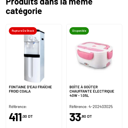
Produits dans la même
catégorie
Rupture De Stock
Disponible
FONTAINE D'EAU FRAÎCHE
BOÎTE À GOÛTER
FROID COALA
CHAUFFANTE ÉLECTRIQUE
40W - 1.05L
Référence:
Référence: 4-202403025
411
33
,00
DT
,80
DT