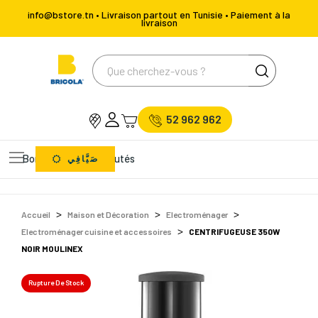
info@bstore.tn • Livraison partout en Tunisie • Paiement à la
livraison
52 962 962
Bons Plans
Nouveautés
صَيَّافِي
Accueil
Maison et Décoration
Electroménager
Electroménager cuisine et accessoires
CENTRIFUGEUSE 350W
NOIR MOULINEX
Rupture De Stock