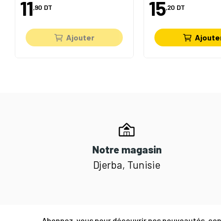
11
15
,90
DT
,20
DT
Ajouter
Ajoute
Notre magasin
Djerba, Tunisie
Abonnez-vous pour découvrir nos nouveautés, cons