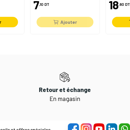
7
18
,10
DT
,60
DT
r
Ajouter
Retour et échange
En magasin
eils et offres spéciales