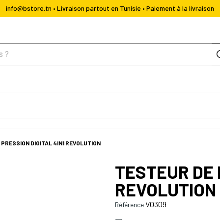
info@bstore.tn • Livraison partout en Tunisie • Paiement à la livraison
PRESSION DIGITAL 4IN1 REVOLUTION
TESTEUR DE 
REVOLUTION
V0309
Référence