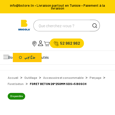
info@bstore.tn • Livraison partout en Tunisie • Paiement à la
livraison
52 962 962
Bons Plans
Nouveautés
صَيَّافِي
Accueil
Outillage
Accessoire et consommable
Perçage
Foret béton
FORET BETON 26*250MM SDS+5 BOSCH
Disponible