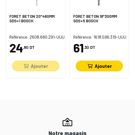
FORET BETON 20*460MM
FORET BETON 18*300MM
SDS+1 BOSCH
SDS+5 BOSCH
Référence: 2608.680.291-UUU
Référence: 1618.596.319-UUU
24
61
,80
DT
,30
DT
Ajouter
Ajouter
Notre magasin