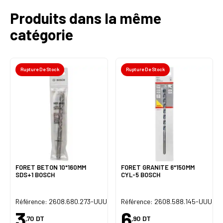
Produits dans la même
catégorie
Rupture De Stock
Rupture De Stock
FORET BETON 10*160MM
FORET GRANITE 6*150MM
SDS+1 BOSCH
CYL-5 BOSCH
U
Référence: 2608.680.273-UUU
Référence: 2608.588.145-UUU
3
6
,70
DT
,90
DT