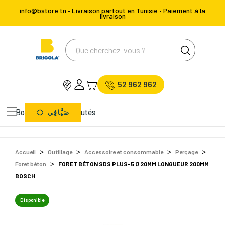
info@bstore.tn • Livraison partout en Tunisie • Paiement à la
livraison
52 962 962
Bons Plans
Nouveautés
صَيَّافِي
Accueil
Outillage
Accessoire et consommable
Perçage
Foret béton
FORET BÉTON SDS PLUS-5 Ø 20MM LONGUEUR 200MM
BOSCH
Disponible