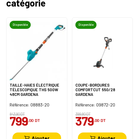
catégorie
Disponible
Disponible
TAILLE-HAIES ÉLECTRIQUE
COUPE-BORDURES
TÉLESCOPIQUE THS 500W
COMFORTCUT 550/28
48CM GARDENA
GARDENA
Référence: 08883-20
Référence: 09872-20
843,90 DT
399,80 DT
799
379
,00
DT
,00
DT
Ajouter
Ajouter