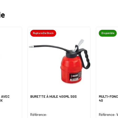
ie
Rupture De Stock
Disponible
 AVEC
BURETTE À HUILE 400ML SGS
MULTI-FONC
OX
40
Référence:
Référence: