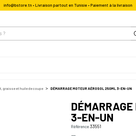
info@bstore.tn • Livraison partout en Tunisie • Paiement à la livraison
t, graisse et huile de coupe
DÉMARRAGE MOTEUR AÉROSOL 250ML 3-EN-UN
DÉMARRAGE 
3-EN-UN
33551
Référence