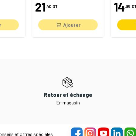
21
14
,40
DT
,95
D
r
Ajouter
Retour et échange
En magasin
nseils et offres spéciales