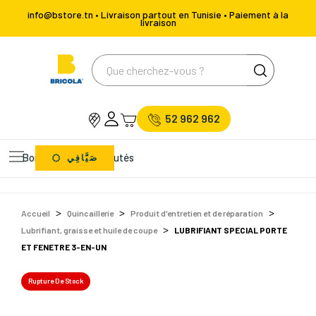
info@bstore.tn • Livraison partout en Tunisie • Paiement à la
livraison
52 962 962
Bons Plans
Nouveautés
صَيَّافِي
Accueil
Quincaillerie
Produit d'entretien et de réparation
Lubrifiant, graisse et huile de coupe
LUBRIFIANT SPECIAL PORTE
ET FENETRE 3-EN-UN
Rupture De Stock