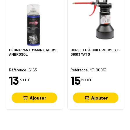
DÉGRIPPANT MARINE 400ML
BURETTE À HUILE 300ML YT-
AMBROSOL
06913 YATO
Référence: S153
Référence: YT-06913
13
15
,30
DT
,50
DT
Ajouter
Ajouter