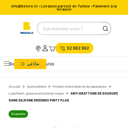
info@bstore.tn • Livraison partout en Tunisie • Paiement à la
livraison
52 962 962
Bons Plans
Nouveautés
صَيَّافِي
Accueil
Quincaillerie
Produit d'entretien et de réparation
Lubrifiant, graisse et huile de coupe
ANTI GRATTONS DE SOUDURE
SANS SILICONE GREENOX PINTY PLUS
Disponible