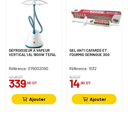
DÉFROISSEUR À VAPEUR
GEL ANTI CAFARDS ET
VERTICAL 1,5L 1800W TEFAL
FOURMIS SERINGUE 30G
Référence: 079002090
Référence: 1032
424,80 DT
16,70 DT
339
14
,00
DT
,90
DT
Ajouter
Ajouter