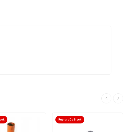
tock
Rupture De Stock