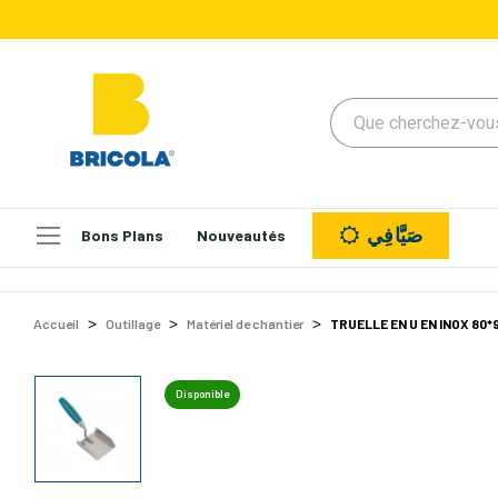
صَيَّافِي
Bons Plans
Nouveautés
Accueil
Outillage
Matériel de chantier
TRUELLE EN U EN INOX 80*
Disponible