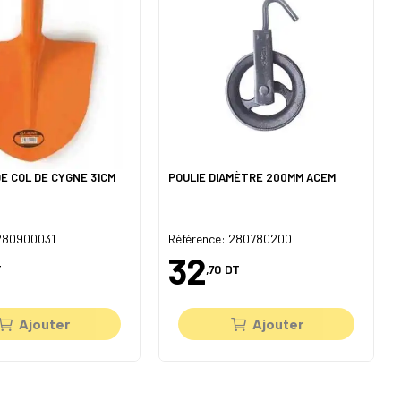
E COL DE CYGNE 31CM
POULIE DIAMÈTRE 200MM ACEM
 280900031
Référence: 280780200
32
T
,70
DT
Ajouter
Ajouter