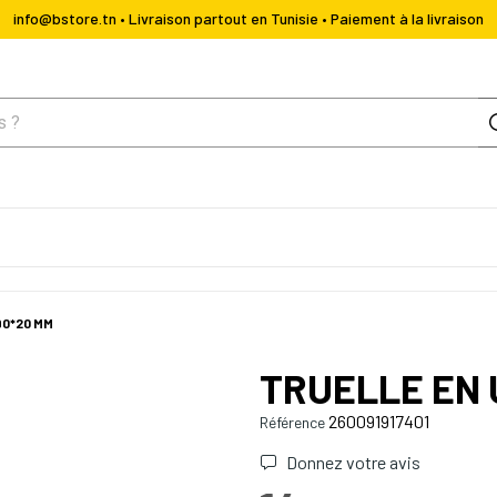
info@bstore.tn • Livraison partout en Tunisie • Paiement à la livraison
90*20 MM
TRUELLE EN 
260091917401
Référence
Donnez votre avis