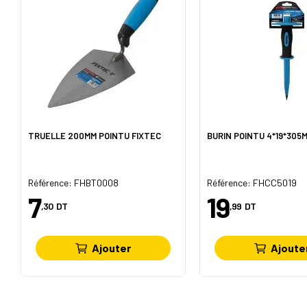
TRUELLE 200MM POINTU FIXTEC
BURIN POINTU 4*19*305
Référence: FHBT0008
Référence: FHCC5019
7
19
,30
DT
,99
DT
Ajouter
Ajoute