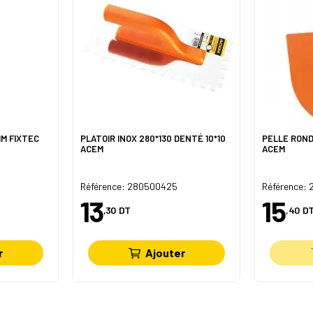
MM FIXTEC
PLATOIR INOX 280*130 DENTÉ 10*10
PELLE ROND
ACEM
ACEM
Référence: 280500425
Référence:
13
15
,30
DT
,40
D
r
Ajouter