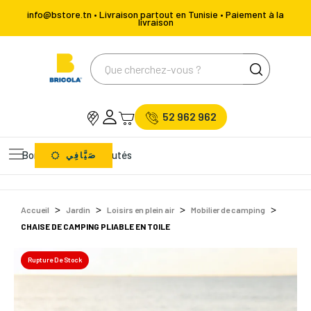
info@bstore.tn • Livraison partout en Tunisie • Paiement à la
livraison
52 962 962
Bons Plans
Nouveautés
صَيَّافِي
Accueil
Jardin
Loisirs en plein air
Mobilier de camping
CHAISE DE CAMPING PLIABLE EN TOILE
Rupture De Stock