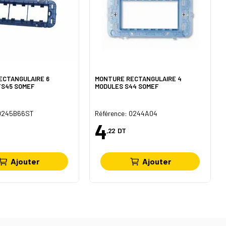
ECTANGULAIRE 6
MONTURE RECTANGULAIRE 4
YS45 SOMEF
MODULES S44 SOMEF
 0245B66ST
Référence: 0244A04
4
,22
DT
Ajouter
Ajouter