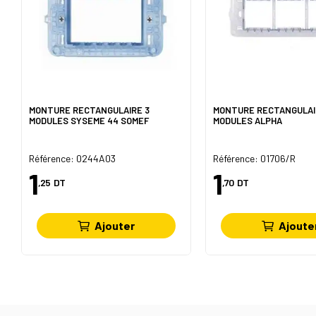
MONTURE RECTANGULAIRE 3
MONTURE RECTANGULAI
MODULES SYSEME 44 SOMEF
MODULES ALPHA
Référence: 0244A03
Référence: 01706/R
1
1
,25
DT
,70
DT
Ajouter
Ajoute