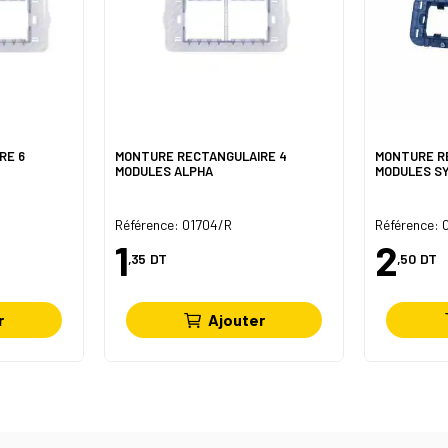
RE 6
MONTURE RECTANGULAIRE 4
MONTURE R
MODULES ALPHA
MODULES S
Référence: 01704/R
Référence:
1
2
,35
DT
,50
DT
r
Ajouter