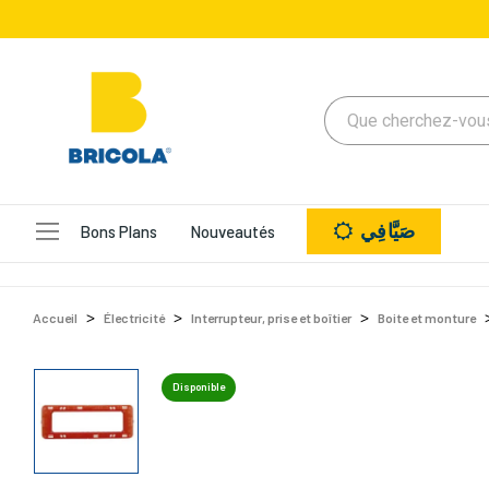
صَيَّافِي
Bons Plans
Nouveautés
Accueil
Électricité
Interrupteur, prise et boîtier
Boite et monture
Disponible