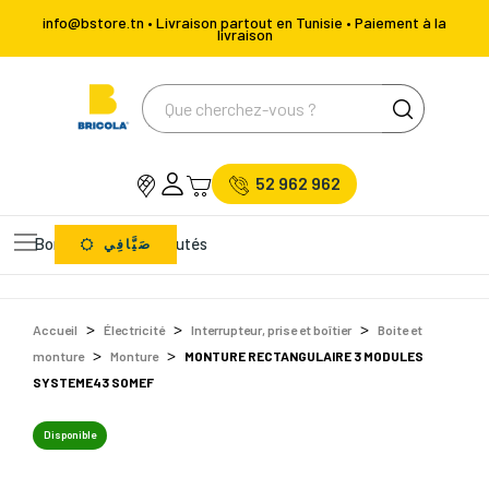
info@bstore.tn • Livraison partout en Tunisie • Paiement à la
livraison
52 962 962
Bons Plans
Nouveautés
صَيَّافِي
Accueil
Électricité
Interrupteur, prise et boîtier
Boite et
monture
Monture
MONTURE RECTANGULAIRE 3 MODULES
SYSTEME43 SOMEF
Disponible