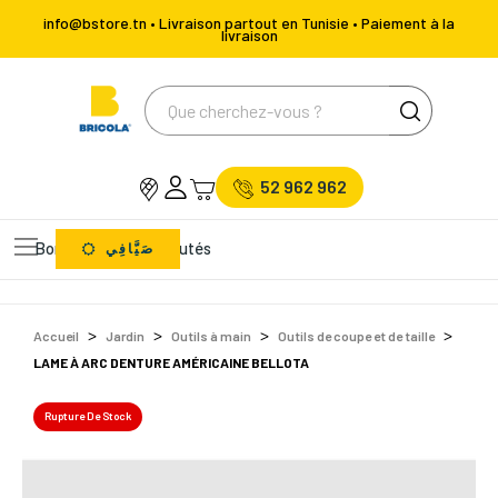
info@bstore.tn • Livraison partout en Tunisie • Paiement à la
livraison
52 962 962
Bons Plans
Nouveautés
صَيَّافِي
Accueil
Jardin
Outils à main
Outils de coupe et de taille
LAME À ARC DENTURE AMÉRICAINE BELLOTA
Rupture De Stock