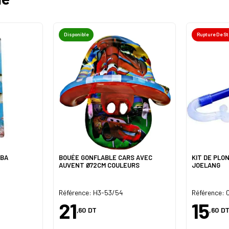
Disponible
Rupture De S
UBA
BOUÉE GONFLABLE CARS AVEC
KIT DE PLO
AUVENT Ø72CM COULEURS
JOELANG
Référence: H3-53/54
Référence:
21
15
,60
DT
,60
DT