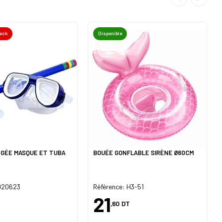
tock
Disponible
NGÉE MASQUE ET TUBA
BOUÉE GONFLABLE SIRÈNE Ø60CM
 020623
Référence: H3-51
21
,60
DT