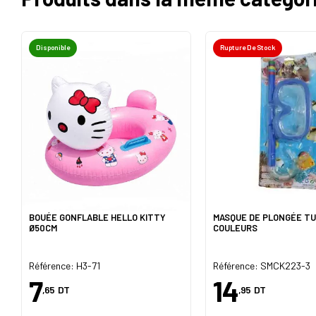
Disponible
Rupture De Stock
BOUÉE GONFLABLE HELLO KITTY
MASQUE DE PLONGÉE T
Ø50CM
COULEURS
Référence: H3-71
Référence: SMCK223-3
7
14
,65
DT
,95
DT