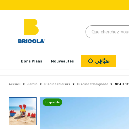
صَيَّافِي
Bons Plans
Nouveautés
Accueil
Jardin
Piscine et loisirs
Piscine et baignade
SEAU DE
Disponible