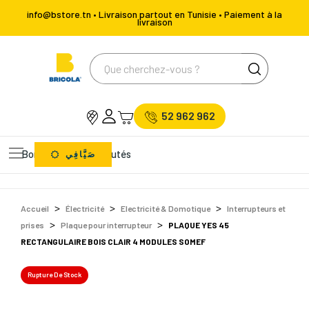
info@bstore.tn • Livraison partout en Tunisie • Paiement à la
livraison
52 962 962
Bons Plans
Nouveautés
صَيَّافِي
Accueil
Électricité
Electricité & Domotique
Interrupteurs et
prises
Plaque pour interrupteur
PLAQUE YES 45
RECTANGULAIRE BOIS CLAIR 4 MODULES SOMEF
Rupture De Stock