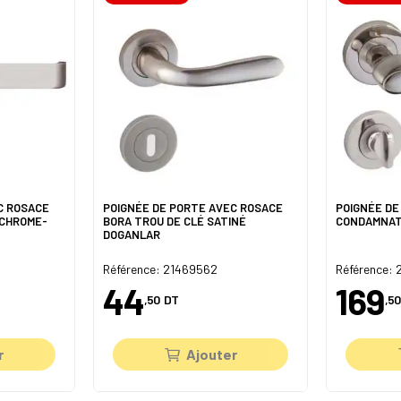
C ROSACE
POIGNÉE DE PORTE AVEC ROSACE
POIGNÉE DE
 CHROME-
BORA TROU DE CLÉ SATINÉ
CONDAMNAT
DOGANLAR
Référence: 21469562
Référence: 
44
169
,50
DT
,50
r
Ajouter