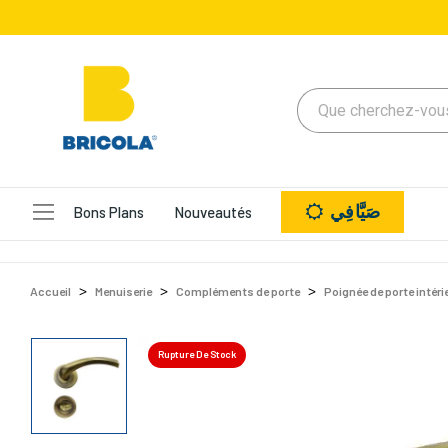
صَيَّافِي
Bons Plans
Nouveautés
Accueil
Menuiserie
Compléments de porte
Poignée de porte intéri
Rupture De Stock