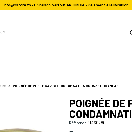
info@bstore.tn • Livraison partout en Tunisie • Paiement à la livraison
eure
POIGNÉE DE PORTE KAVISLI CONDAMNATION BRONZE DOGANLAR
POIGNÉE DE 
CONDAMNATI
21469280
Référence