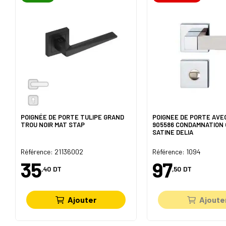
POIGNÉE DE PORTE TULIPE GRAND
POIGNEE DE PORTE AVE
TROU NOIR MAT STAP
905586 CONDAMNATION
SATINE DELIA
Référence: 21136002
Référence: 1094
35
97
,40
DT
,50
DT
Ajouter
Ajoute