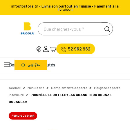
info@bstore.tn • Livraison partout en Tunisie • Paiement à la
livraison
52 962 962
Bons Plans
Nouveautés
صَيَّافِي
Accueil
Menuiserie
Compléments de porte
Poignée de porte
intérieure
POIGNÉE DE PORTE LEYLAK GRAND TROU BRONZE
DOGANLAR
Rupture De Stock