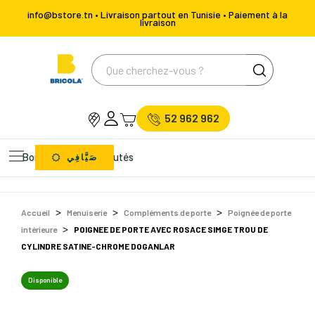
info@bstore.tn • Livraison partout en Tunisie • Paiement à la
livraison
52 962 962
Bons Plans
Nouveautés
صَيَّافِي
Accueil
Menuiserie
Compléments de porte
Poignée de porte
intérieure
POIGNEE DE PORTE AVEC ROSACE SIMGE TROU DE
CYLINDRE SATINE-CHROME DOGANLAR
Disponible