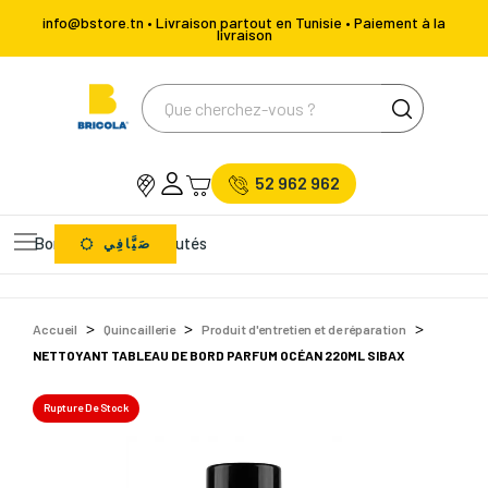
info@bstore.tn • Livraison partout en Tunisie • Paiement à la
livraison
52 962 962
Bons Plans
Nouveautés
صَيَّافِي
Accueil
Quincaillerie
Produit d'entretien et de réparation
NETTOYANT TABLEAU DE BORD PARFUM OCÉAN 220ML SIBAX
Rupture De Stock