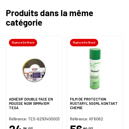
Produits dans la même
catégorie
Rupture De Stock
Rupture De Stock
ADHÉSIF DOUBLE FACE EN
FILM DE PROTECTION
MOUSSE NOIR 19MMx10M
RUSTARYL 500ML KONTAKT
TESA
CHEMIE
Référence: TES-6293400003
Référence: KF6062
,35
DT
,90
DT