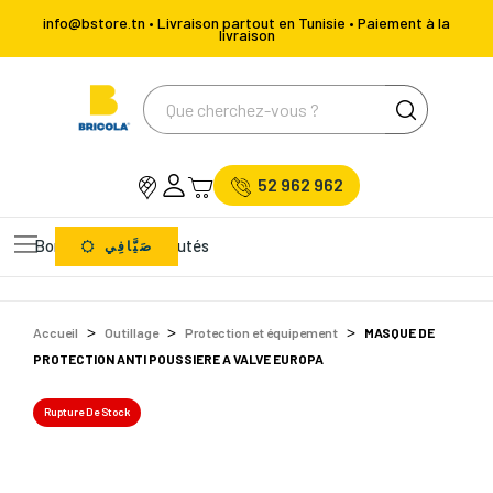
info@bstore.tn • Livraison partout en Tunisie • Paiement à la
livraison
52 962 962
Bons Plans
Nouveautés
صَيَّافِي
Accueil
Outillage
Protection et équipement
MASQUE DE
PROTECTION ANTI POUSSIERE A VALVE EUROPA
Rupture De Stock