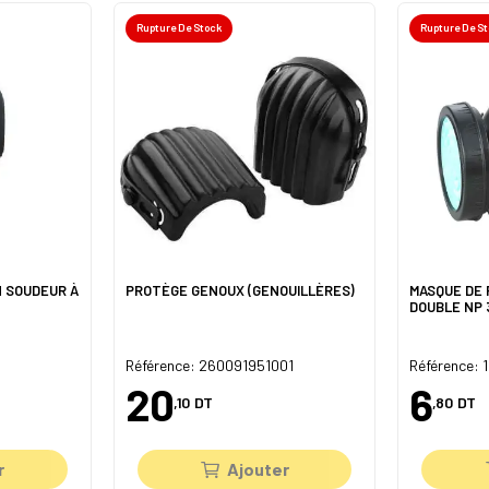
Rupture De Stock
Rupture De S
 SOUDEUR À
PROTÈGE GENOUX (GENOUILLÈRES)
MASQUE DE 
DOUBLE NP 
Référence: 260091951001
Référence:
20
6
,10
DT
,80
DT
r
Ajouter