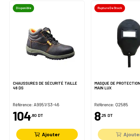
Disponible
Rupture De Stock
CHAUSSURES DE SÉCURITÉ TAILLE
MASQUE DE PROTECTION
46 DS
MAIN LUX
Référence: A9951/S3-46
Référence: Q2585
104
8
,80
DT
,25
DT
Ajouter
Ajoute