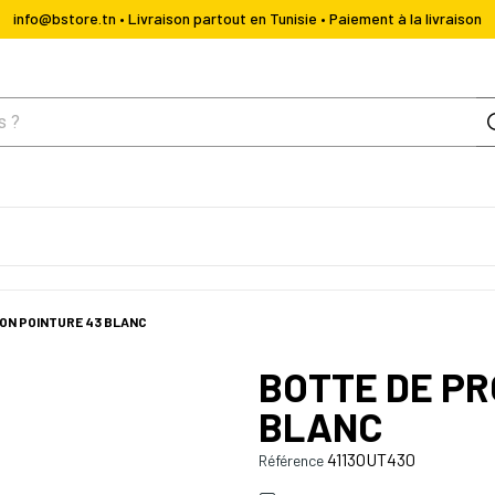
info@bstore.tn • Livraison partout en Tunisie • Paiement à la livraison
ON POINTURE 43 BLANC
BOTTE DE PR
BLANC
4113OUT430
Référence