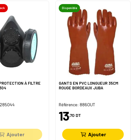
tock
Disponible
PROTECTION À FILTRE
GANTS EN PVC LONGUEUR 35CM
304
ROUGE BORDEAUX JUBA
 1285044
Référence: 886OUT
13
,70
DT
Ajouter
Ajouter