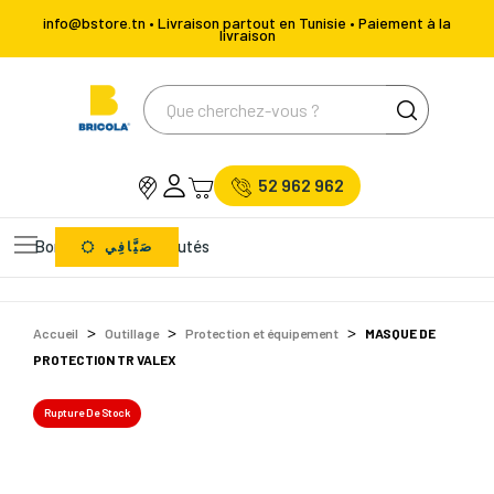
info@bstore.tn • Livraison partout en Tunisie • Paiement à la
livraison
52 962 962
Bons Plans
Nouveautés
صَيَّافِي
Accueil
Outillage
Protection et équipement
MASQUE DE
PROTECTION TR VALEX
Rupture De Stock