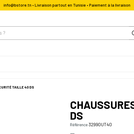
info@bstore.tn • Livraison partout en Tunisie • Paiement à la livraison
URITÉ TAILLE 40 DS
CHAUSSURES 
DS
3299OUT40
Référence