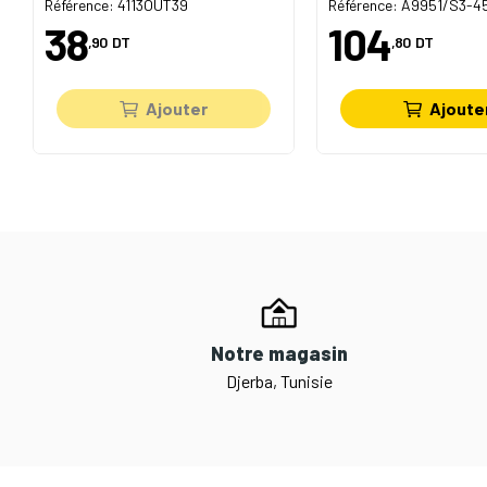
Référence: 4113OUT39
Référence: A9951/S3-4
38
104
,90
DT
,80
DT
Ajouter
Ajoute
Notre magasin
Djerba, Tunisie