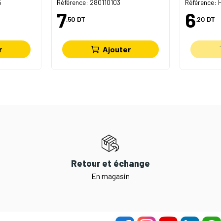
5
Référence: 280110103
Référence: 
7
6
,50
DT
,20
DT
r
Ajouter
Retour et échange
En magasin