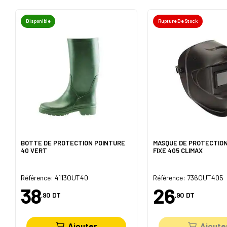
Disponible
Rupture De Stock
BOTTE DE PROTECTION POINTURE
MASQUE DE PROTECTIO
40 VERT
FIXE 405 CLIMAX
Référence: 4113OUT40
Référence: 736OUT405
38
26
,90
DT
,90
DT
Ajouter
Ajoute