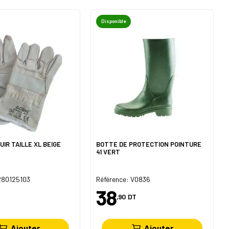
Disponible
UIR TAILLE XL BEIGE
BOTTE DE PROTECTION POINTURE
41 VERT
280125103
Référence: V0836
38
,90
DT
Ajouter
Ajouter