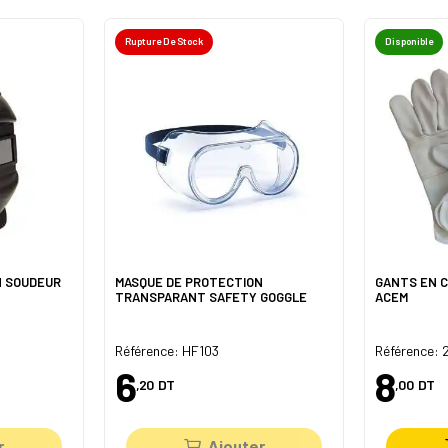
Rupture De Stock
Disponible
N SOUDEUR
MASQUE DE PROTECTION
GANTS EN C
TRANSPARANT SAFETY GOGGLE
ACEM
Référence: HF103
Référence: 
6
8
,20
DT
,00
DT
r
Ajouter