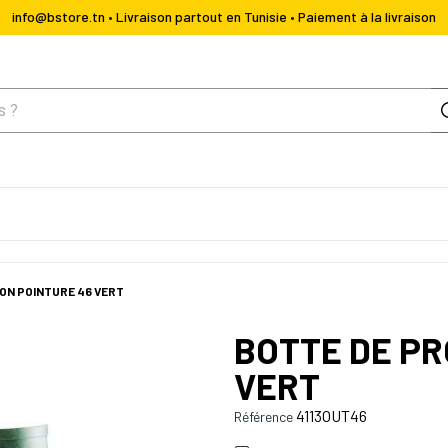
info@bstore.tn • Livraison partout en Tunisie • Paiement à la livraison
ON POINTURE 46 VERT
BOTTE DE PR
VERT
4113OUT46
Référence