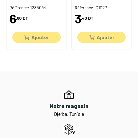
Référence: 1285044
Référence: O1027
6
3
,80
DT
,40
DT
Ajouter
Ajouter
Notre magasin
Djerba, Tunisie