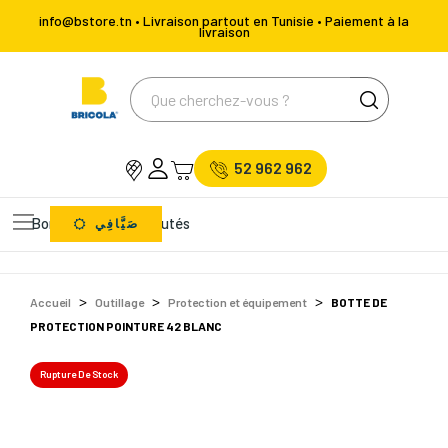
info@bstore.tn • Livraison partout en Tunisie • Paiement à la
livraison
52 962 962
Bons Plans
Nouveautés
صَيَّافِي
Accueil
Outillage
Protection et équipement
BOTTE DE
PROTECTION POINTURE 42 BLANC
Rupture De Stock