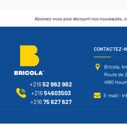
Abonnez-vous pour découvrir nos nouveautés, co
CONTACTEZ-
Bricola, k
Route de Z
4180 Houm
+216
52 962 962
+216
54603503
E-mail : i
+216
75 627 627