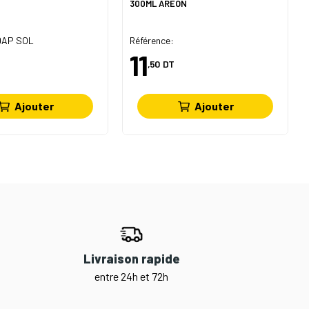
300ML AREON
 DAP SOL
Référence:
11
,50
DT
Ajouter
Ajouter
Livraison rapide
entre 24h et 72h