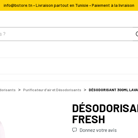
info@bstore.tn • Livraison partout en Tunisie • Paiement à la livraison
odorisants
Purificateur d'air et Désodorisants
DÉSODORISANT 300ML LAVA
DÉSODORISA
FRESH
Donnez votre avis