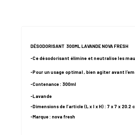
DÉSODORISANT
300ML LAVANDE NOVA FRESH
-Ce désodorisant élimine et neutralise les mau
-Pour un usage optimal , bien agiter avant l’emp
-Contenance : 300ml
-Lavande
-Dimensions de l’article (L x l x H) : 7 x 7 x 20.
-
Marque : nova fresh