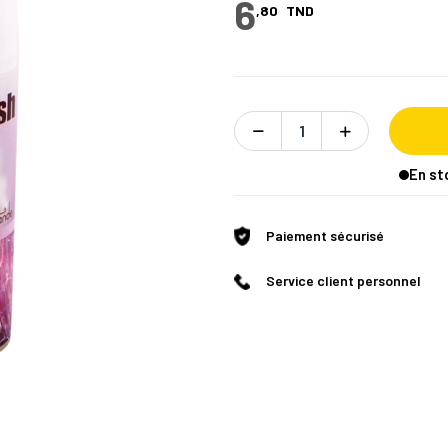
6
,80
TND
En st
Paiement sécurisé
Service client personnel