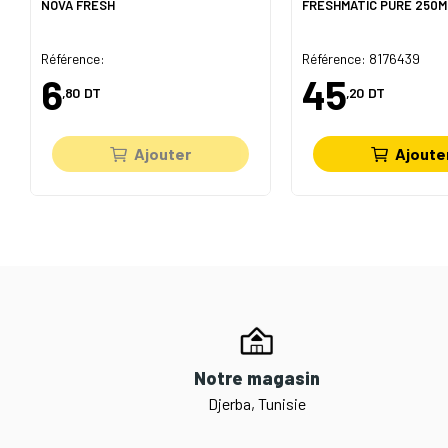
NOVA FRESH
FRESHMATIC
Référence:
Référence: 8176439
6
45
,80
DT
,20
DT
Ajouter
Ajoute
Notre magasin
Djerba, Tunisie