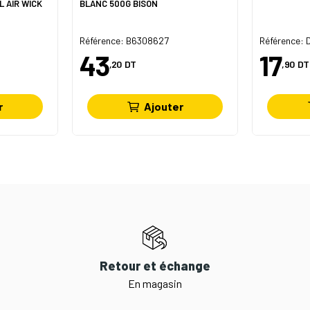
 PURE 250ML AIR WICK
BLANC 500G BISON
Référence: B6308627
Référence:
43
17
,20
DT
,90
DT
r
Ajouter
Retour et échange
En magasin