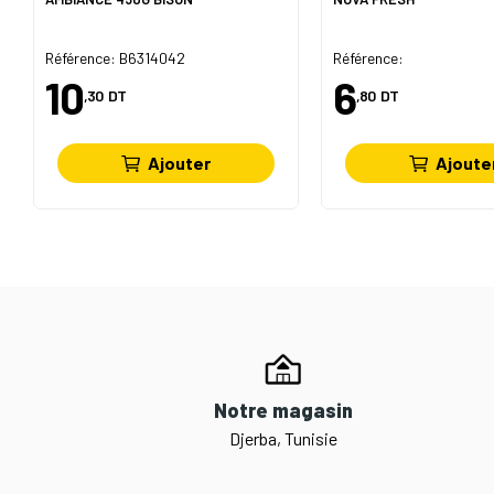
Référence: B6314042
Référence:
10
6
,30
DT
,80
DT
Ajouter
Ajoute
Notre magasin
Djerba, Tunisie