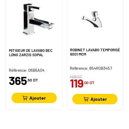
ROBINET LAVABO TEMPORISÉ
MITIGEUR DE LAVABO BEC
9001 MCM
LONG ZARZIS SOPAL
Référence: 854ROB3457
Référence: 06B6A04
365
141,80 DT
119
,50
DT
,00
DT
Ajouter
Ajouter