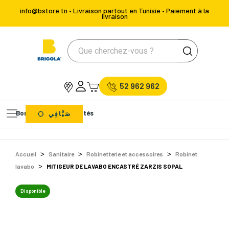
info@bstore.tn • Livraison partout en Tunisie • Paiement à la
livraison
52 962 962
Bons Plans
Nouveautés
صَيَّافِي
Accueil
Sanitaire
Robinetterie et accessoires
Robinet
lavabo
MITIGEUR DE LAVABO ENCASTRÉ ZARZIS SOPAL
Disponible