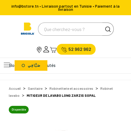
info@bstore.tn • Livraison partout en Tunisie • Paiement à la
livraison
52 962 962
Bons Plans
Nouveautés
صَيَّافِي
Accueil
Sanitaire
Robinetterie et accessoires
Robinet
lavabo
MITIGEUR DE LAVABO LONG ZARZIS SOPAL
Disponible