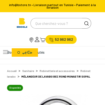
info@bstore.tn • Livraison partout en Tunisie • Paiement à la
livraison
52 962 962
Bons Plans
Nouveautés
صَيَّافِي
Accueil
Sanitaire
Robinetterie et accessoires
Robinet
lavabo
MÉLANGEUR DE LAVABO BEC ROND MONASTIR SOPAL
Disponible