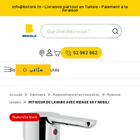
info@bstore.tn • Livraison partout en Tunisie • Paiement à la
livraison
52 962 962
Bons Plans
Nouveautés
صَيَّافِي
Accueil
Sanitaire
Robinetterie et accessoires
Robinet
lavabo
MITIGEUR DE LAVABO AVEC VIDAGE SKY NOBILI
Rupture De Stock