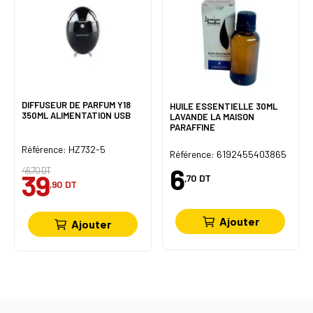
DIFFUSEUR DE PARFUM Y18
HUILE ESSENTIELLE 30ML
350ML ALIMENTATION USB
LAVANDE LA MAISON
PARAFFINE
Référence: HZ732-5
Référence: 6192455403865
6
46,70 DT
39
,70
DT
,90
DT
Ajouter
Ajouter