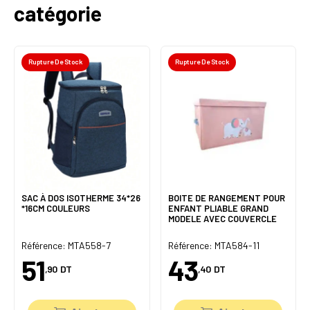
catégorie
Rupture De Stock
Rupture De Stock
SAC À DOS ISOTHERME 34*26
BOITE DE RANGEMENT POUR
*16CM COULEURS
ENFANT PLIABLE GRAND
MODELE AVEC COUVERCLE
Référence: MTA558-7
Référence: MTA584-11
51
43
,90
DT
,40
DT