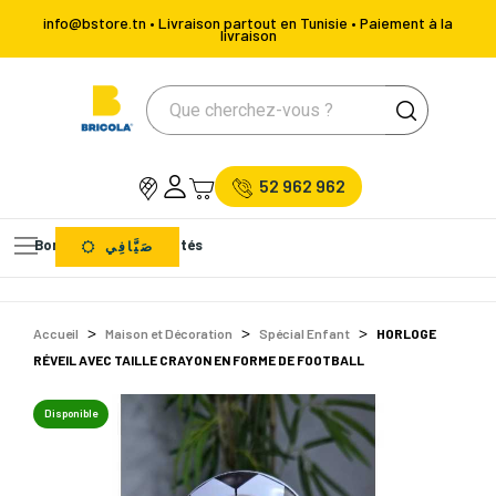
info@bstore.tn • Livraison partout en Tunisie • Paiement à la
livraison
52 962 962
Bons Plans
Nouveautés
صَيَّافِي
Accueil
Maison et Décoration
Spécial Enfant
HORLOGE
RÉVEIL AVEC TAILLE CRAYON EN FORME DE FOOTBALL
Disponible