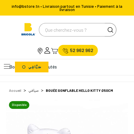
info@bstore.tn • Livraison partout en Tunisie • Paiement à la
livraison
52 962 962
Bons Plans
Nouveautés
صَيَّافِي
Accueil
صيافي
BOUÉE GONFLABLE HELLO KITTY Ø50CM
Disponible