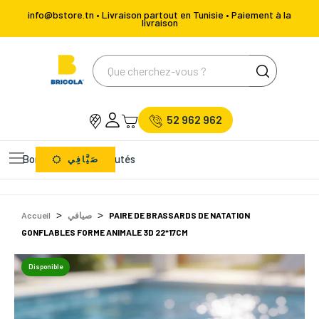
info@bstore.tn • Livraison partout en Tunisie • Paiement à la
livraison
52 962 962
Bons Plans
Nouveautés
صَيَّافِي
Accueil
صيافي
PAIRE DE BRASSARDS DE NATATION
GONFLABLES FORME ANIMALE 3D 22*17CM
Disponible