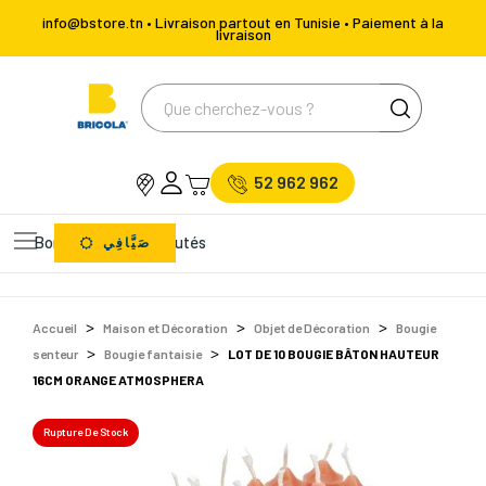
info@bstore.tn • Livraison partout en Tunisie • Paiement à la
livraison
52 962 962
Bons Plans
Nouveautés
صَيَّافِي
Accueil
Maison et Décoration
Objet de Décoration
Bougie
senteur
Bougie fantaisie
LOT DE 10 BOUGIE BÂTON HAUTEUR
16CM ORANGE ATMOSPHERA
Rupture De Stock