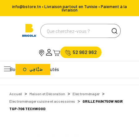
info@bstore.tn • Livraison partout en Tunisie • Paiement à la
livraison
52 962 962
Bons Plans
Nouveautés
صَيَّافِي
Accueil
Maison et Décoration
Electroménager
Electroménager cuisine et accessoires
GRILLE PAIN 750W NOIR
TGP-706 TECHWOOD