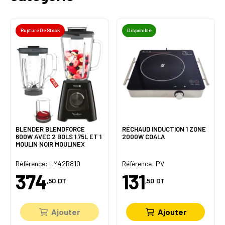
Rupture De Stock
Disponible
BLENDER BLENDFORCE
RÉCHAUD INDUCTION 1 ZONE
600W AVEC 2 BOLS 1.75L ET 1
2000W COALA
MOULIN NOIR MOULINEX
Référence: LM42R810
Référence: PV
374
131
,50
DT
,50
DT
Ajouter
Ajouter