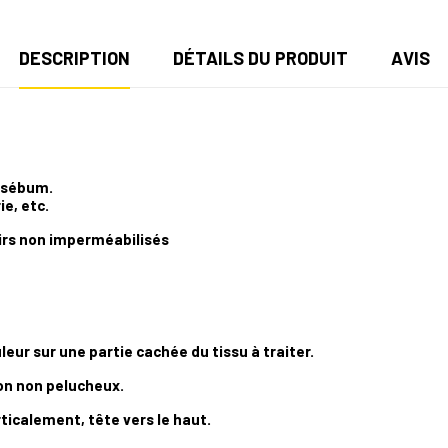
DESCRIPTION
DÉTAILS DU PRODUIT
AVIS
e sébum.
e, etc.
irs non
imperméabilisés
eur sur une partie cachée du tissu à traiter.
on non pelucheux.
rticalement, tête vers le haut.