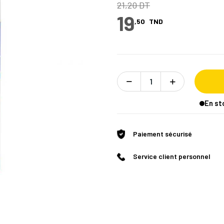
21,20 DT
19
,50
TND
En st
Paiement sécurisé
Service client personnel