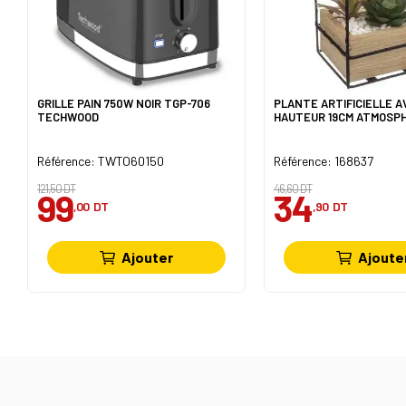
GRILLE PAIN 750W NOIR TGP-706
PLANTE ARTIFICIELLE A
TECHWOOD
HAUTEUR 19CM ATMOSP
Référence: TWTO60150
Référence: 168637
121,50 DT
46,60 DT
99
34
,00
DT
,90
DT
Ajouter
Ajoute