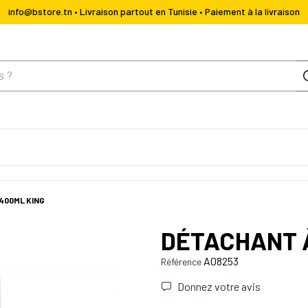
info@bstore.tn • Livraison partout en Tunisie • Paiement à la livraison
400ML KING
DÉTACHANT À
A08253
Référence
Donnez votre avis