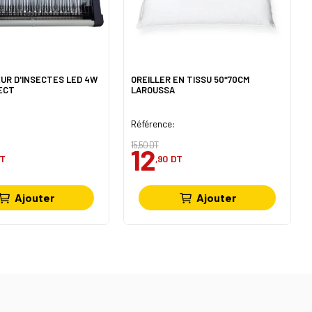
UR D'INSECTES LED 4W
OREILLER EN TISSU 50*70CM
ECT
LAROUSSA
Référence:
15,50 DT
12
T
,90
DT
Ajouter
Ajouter